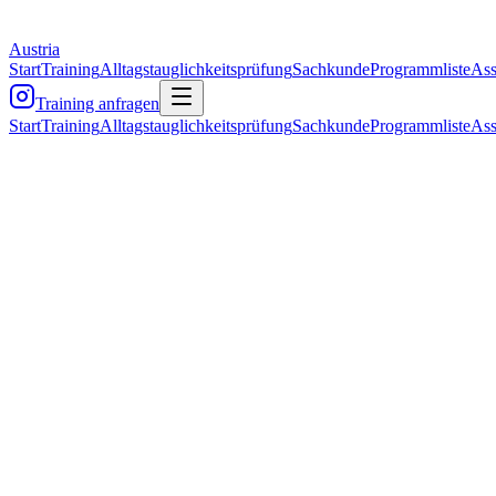
Austria
Start
Training
Alltagstauglichkeitsprüfung
Sachkunde
Programmliste
Ass
Training anfragen
Start
Training
Alltagstauglichkeitsprüfung
Sachkunde
Programmliste
Ass
Was dich erwartet
Individuelle Empfehlung – ohne Verpflich
Gemeinsam finden wir das richtige Futter für deinen Hund – abgestimm