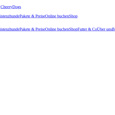
CheeryDogs
istenzhunde
Pakete & Preise
Online buchen
Shop
istenzhunde
Pakete & Preise
Online buchen
Shop
Futter & Co
Über uns
B
tung
t auf Alter, Aktivität und besondere Bedürfnisse.